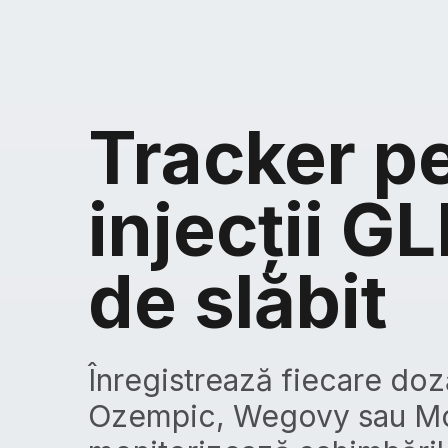
Tracker p
injecții GL
de slăbit
Înregistrează fiecare do
Ozempic, Wegovy sau M