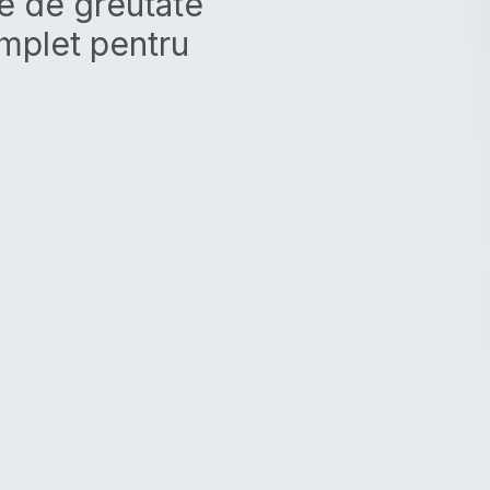
e de greutate
omplet pentru