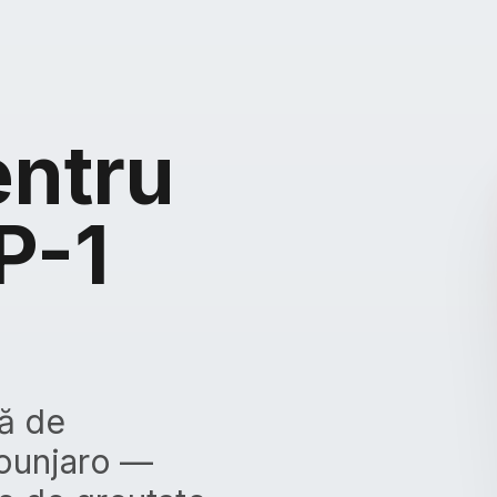
entru
P-1
ză de
ounjaro —