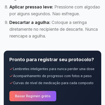
Aplicar pressao leve:
Pressione com algodao
por alguns segundos. Nao esfregue.
Descartar a agulha:
Coloque a seringa
diretamente no recipiente de descarte. Nunca
reencape a agulha.
Pronto para registrar seu protocolo?
Lembretes inteligentes para nunca perder uma dose
Acompanhamento de progresso com fotos e peso
Curvas de nível de medicação para cada composto
Baixar Regimen grátis