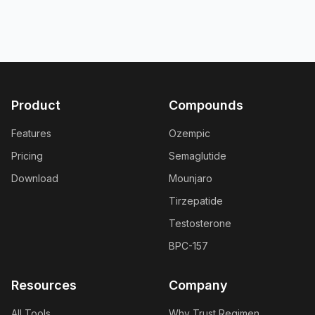
Product
Compounds
Features
Ozempic
Pricing
Semaglutide
Download
Mounjaro
Tirzepatide
Testosterone
BPC-157
Resources
Company
All Tools
Why Trust Regimen