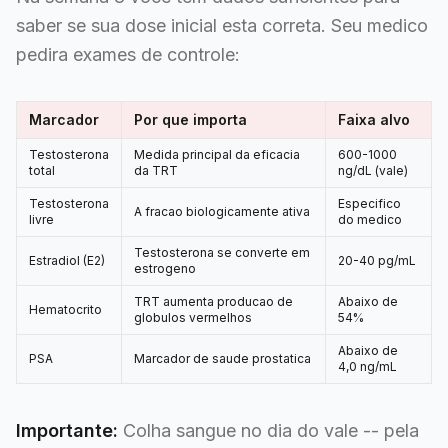
saber se sua dose inicial esta correta. Seu medico
pedira exames de controle:
Marcador
Por que importa
Faixa alvo
Testosterona
Medida principal da eficacia
600-1000
total
da TRT
ng/dL (vale)
Testosterona
Especifico
A fracao biologicamente ativa
livre
do medico
Testosterona se converte em
Estradiol (E2)
20-40 pg/mL
estrogeno
TRT aumenta producao de
Abaixo de
Hematocrito
globulos vermelhos
54%
Abaixo de
PSA
Marcador de saude prostatica
4,0 ng/mL
Importante:
Colha sangue no dia do vale -- pela