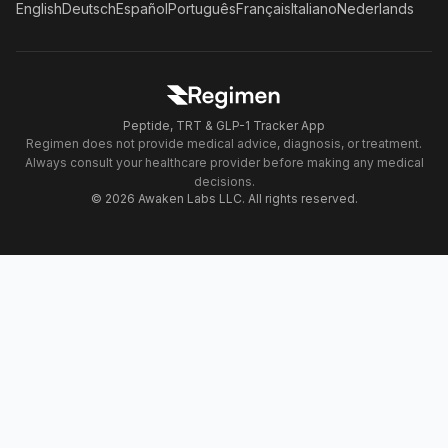
English
Deutsch
Español
Português
Français
Italiano
Nederlands
Peptide, TRT & GLP-1 Tracker App
Regimen does not provide medical advice, diagnosis, or treatment.
Always consult your healthcare provider before making any medical
decisions.
© 2026 Awaken Labs LLC. All rights reserved.