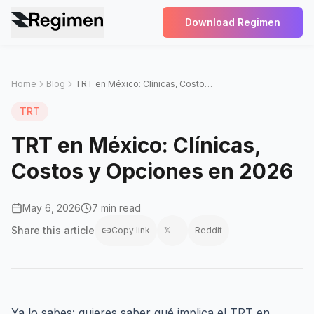
Download Regimen
Home
Blog
TRT en México: Clínicas, Costos y Opciones en 2026
TRT
TRT en México: Clínicas,
Costos y Opciones en 2026
May 6, 2026
7 min read
Share this
article
Copy link
𝕏
Reddit
Ya lo sabes: quieres saber qué implica el TRT en