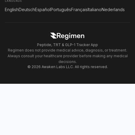
LANGUAGE
English
Deutsch
Español
Português
Français
Italiano
Nederlands
Peptide, TRT & GLP-1 Tracker App
Regimen does not provide medical advice, diagnosis, or treatment.
Always consult your healthcare provider before making any medical
decisions.
© 2026 Awaken Labs LLC. All rights reserved.