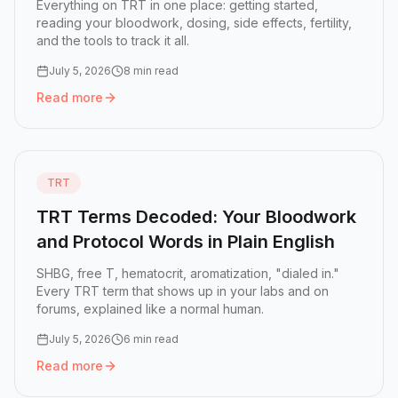
Everything on TRT in one place: getting started,
reading your bloodwork, dosing, side effects, fertility,
and the tools to track it all.
July 5, 2026
8 min read
Read more
Read more:
TRT, Explained: The Complete Guide to Testo
TRT
TRT Terms Decoded: Your Bloodwork
and Protocol Words in Plain English
SHBG, free T, hematocrit, aromatization, "dialed in."
Every TRT term that shows up in your labs and on
forums, explained like a normal human.
July 5, 2026
6 min read
Read more
Read more:
TRT Terms Decoded: Your Bloodwork and Proto