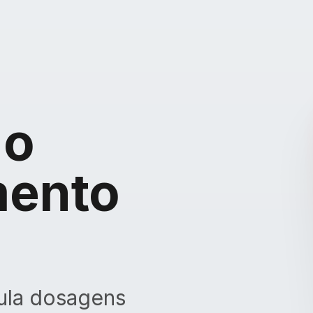
 o
mento
cula dosagens