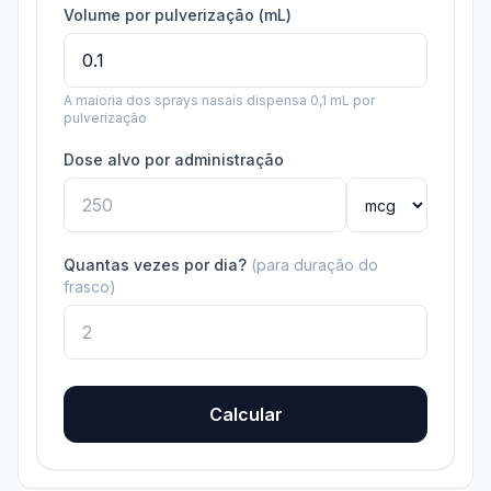
Volume por pulverização (mL)
A maioria dos sprays nasais dispensa 0,1 mL por
pulverização
Dose alvo por administração
Quantas vezes por dia?
(para duração do
frasco)
Calcular