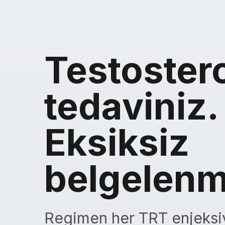
Testoster
tedaviniz.
Eksiksiz
belgelenm
Regimen her TRT enjeks