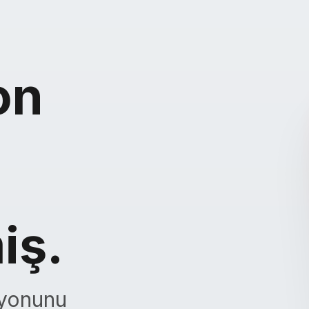
on
iş.
iyonunu