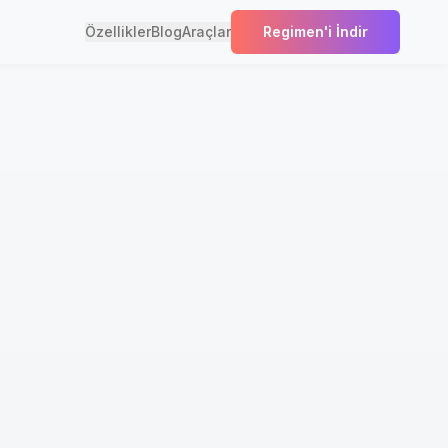
Özellikler
Blog
Araçlar
Regimen'i İndir