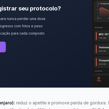
gistrar seu protocolo?
 para nunca perder uma dose
gresso com fotos e peso
dicação para cada composto
njaro):
reduz o apetite e promove perda de gordura.