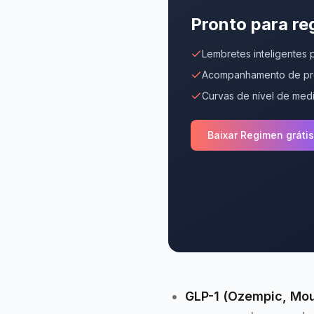
Pronto para re
Lembretes inteligentes
Acompanhamento de pro
Curvas de nível de me
Baixar Regimen grátis
GLP-1 (Ozempic, Mou