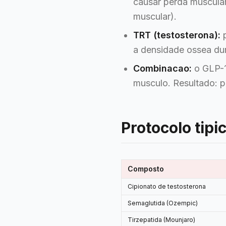
causar perda muscula
muscular).
TRT (testosterona):
p
a densidade ossea dura
Combinacao:
o GLP-1 
musculo. Resultado: 
Protocolo tipi
Composto
Cipionato de testosterona
Semaglutida (Ozempic)
Tirzepatida (Mounjaro)