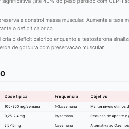
r significativa (ate 40% do peso perdido com GLP-1 
reserva e constroi massa muscular. Aumenta a taxa m
nte o deficit calorico.
cria o deficit calorico enquanto a testosterona sinali
perda de gordura com preservacao muscular.
co
Dose tipica
Frequencia
Objetivo
100-200 mg/semana
1-3x/semana
Manter niveis otimos 
0,25-2,4 mg
1x/semana
Reducao de apetite e 
2,5-15 mg
1x/semana
Alternativa ao Ozemp