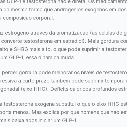
stas GLP-1 e testosterona nao e direta. Os medicamen
a da mesma forma que androgenios exogenos em dose
la composicao corporal.
uz estrogeno atraves da aromatizacao (as celulas de 
converte testosterona em estradiol). Mais gordura co
 alto e SHBG mais alto, o que pode suprimir a testoste
 um GLP-1, essa dinamica muda.
vo: perder gordura pode melhorar os niveis de testoste
gressiva a curto prazo tambem pode suprimir temporar
-gonadal (eixo HHG). Deficits caloricos profundos est
a testosterona exogena substitui o que o eixo HHG es
importa menos. Mas explica por que homens que nao e
ais baixa apos iniciar um GLP-1.