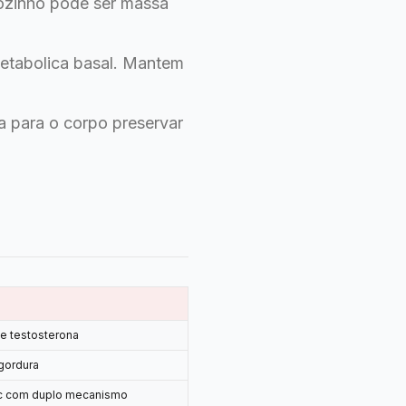
sozinho pode ser massa
etabolica basal. Mantem
za para o corpo preservar
de testosterona
gordura
ic com duplo mecanismo