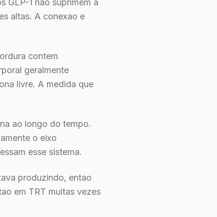
tos GLP-1 nao suprimem a
s altas. A conexao e
gordura contem
rporal geralmente
rona livre. A medida que
rona ao longo do tempo.
iamente o eixo
ressam esse sistema.
tava produzindo, entao
stao em TRT muitas vezes