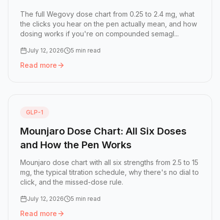
The full Wegovy dose chart from 0.25 to 2.4 mg, what
the clicks you hear on the pen actually mean, and how
dosing works if you're on compounded semagl...
July 12, 2026
5 min read
Read more
Read more:
Wegovy Dose Chart: Every Dose and What the
GLP-1
Mounjaro Dose Chart: All Six Doses
and How the Pen Works
Mounjaro dose chart with all six strengths from 2.5 to 15
mg, the typical titration schedule, why there's no dial to
click, and the missed-dose rule.
July 12, 2026
5 min read
Read more
Read more:
Mounjaro Dose Chart: All Six Doses and How 