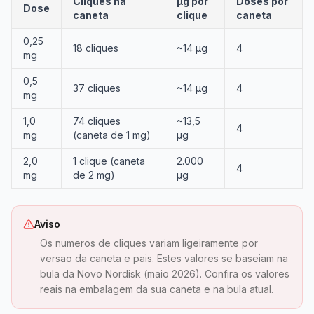
Cliques na
µg por
Doses por
Dose
caneta
clique
caneta
0,25
18 cliques
~14 µg
4
mg
0,5
37 cliques
~14 µg
4
mg
1,0
74 cliques
~13,5
4
mg
(caneta de 1 mg)
µg
2,0
1 clique (caneta
2.000
4
mg
de 2 mg)
µg
Aviso
Os numeros de cliques variam ligeiramente por
versao da caneta e pais. Estes valores se baseiam na
bula da Novo Nordisk (maio 2026). Confira os valores
reais na embalagem da sua caneta e na bula atual.