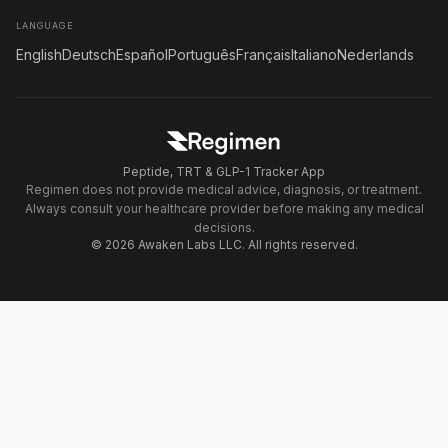
LANGUAGE
English
Deutsch
Español
Português
Français
Italiano
Nederlands
Peptide, TRT & GLP-1 Tracker App
Regimen does not provide medical advice, diagnosis, or treatment.
Always consult your healthcare provider before making any medical
decisions.
© 2026 Awaken Labs LLC. All rights reserved.