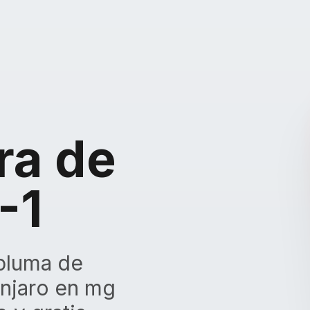
ra de
-1
 pluma de
njaro en mg