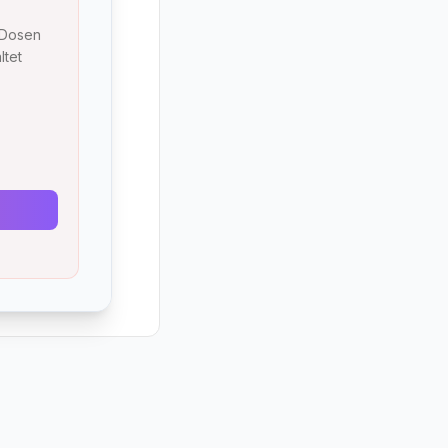
 Dosen
ltet