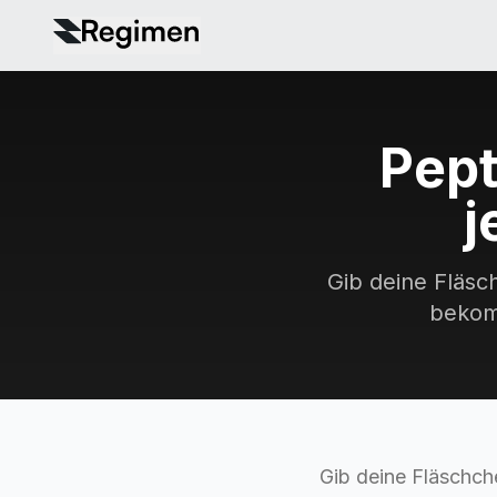
Pept
j
Gib deine Fläsc
bekomm
Gib deine Fläschc