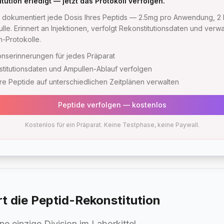
tution erledigt — jetzt das Protokoll verfolgen.
dokumentiert jede Dosis Ihres Peptids — 2.5mg pro Anwendung, 2
lle. Erinnert an Injektionen, verfolgt Rekonstitutionsdaten und verwa
-Protokolle.
ionserinnerungen für jedes Präparat
titutionsdaten und Ampullen-Ablauf verfolgen
e Peptide auf unterschiedlichen Zeitplänen verwalten
Peptide verfolgen — kostenlos
Kostenlos für ein Präparat. Keine Testphase, keine Paywall.
rt die Peptid-Rekonstitution
ne einzige Division im Laborkittel.