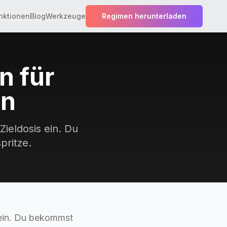
nktionen
Blog
Werkzeuge
Regimen herunterladen
n für
en
ieldosis ein. Du
pritze.
 ein. Du bekommst