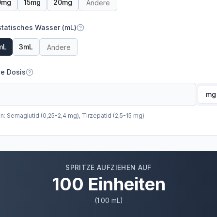
0
mg
15
mg
20
mg
statisches Wasser (mL)
mL
3
mL
e Dosis
mg
: Semaglutid (0,25-2,4 mg), Tirzepatid (2,5-15 mg)
SPRITZE AUFZIEHEN AUF
100
Einheiten
(
1.00
mL)