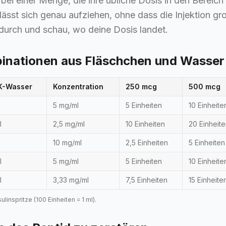
bei einer Menge, die ihre übliche Dosis in den Bereich
 lässt sich genau aufziehen, ohne dass die Injektion g
durch und schau, wo deine Dosis landet.
inationen aus Fläschchen und Wasser
K-Wasser
Konzentration
250 mcg
500 mcg
5 mg/ml
5 Einheiten
10 Einheite
l
2,5 mg/ml
10 Einheiten
20 Einheit
10 mg/ml
2,5 Einheiten
5 Einheiten
l
5 mg/ml
5 Einheiten
10 Einheite
l
3,33 mg/ml
7,5 Einheiten
15 Einheite
linspritze (100 Einheiten = 1 ml).