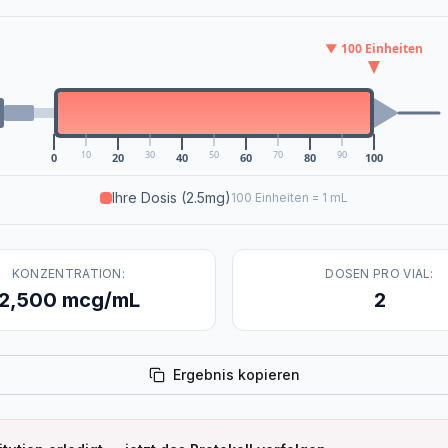
▼
100
Einheiten
10
30
50
70
90
0
20
40
60
80
100
Ihre Dosis
(2.5mg)
100 Einheiten = 1 mL
KONZENTRATION:
DOSEN PRO VIAL:
2,500
mcg/mL
2
Ergebnis kopieren