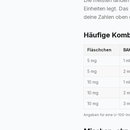
Die meisten landen 
Einheiten legt. Das
deine Zahlen oben 
Häufige Komb
Fläschchen
BA
5 mg
1 ml
5 mg
2 m
10 mg
1 ml
10 mg
2 m
10 mg
3 m
Angaben für eine U-100-Insu