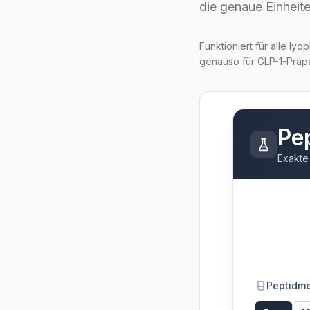
die genaue Einheite
Funktioniert für alle ly
genauso für GLP-1-Präpa
Pe
Exakte
Peptidm