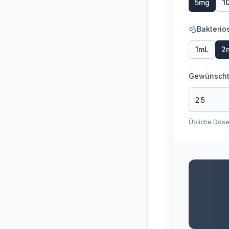
5
mg
1
Bakterio
1
mL
2
Gewünscht
Übliche Dosen