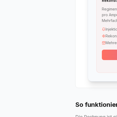
Rekonsti
Regimen 
pro Ampu
Mehrfach
Injekt
Rekons
Mehrer
So funktionie
Die Rechnung ist ei