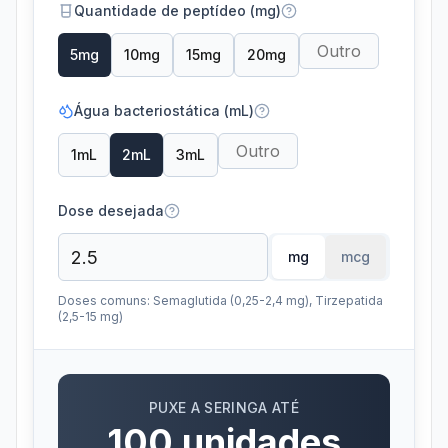
Quantidade de peptídeo (mg)
5
mg
10
mg
15
mg
20
mg
Água bacteriostática (mL)
1
mL
2
mL
3
mL
Dose desejada
mg
mcg
Doses comuns: Semaglutida (0,25-2,4 mg), Tirzepatida
(2,5-15 mg)
PUXE A SERINGA ATÉ
100
unidades