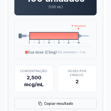
(
1.00
mL)
▼
100
unidades
10
30
50
70
90
0
20
40
60
80
100
Sua dose
(2.5mg)
100 unidades = 1 mL
CONCENTRAÇÃO:
DOSES POR
FRASCO:
2,500
2
mcg/mL
Copiar resultado