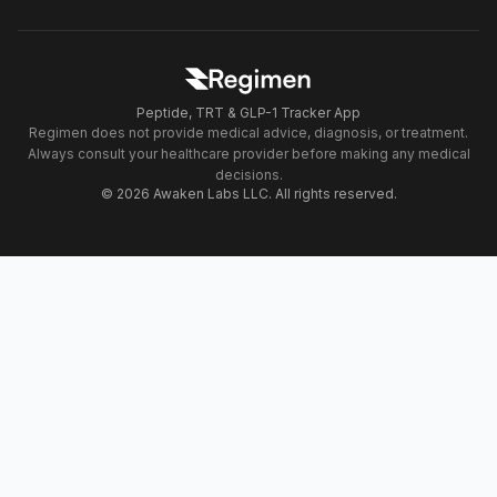
Peptide, TRT & GLP-1 Tracker App
Regimen does not provide medical advice, diagnosis, or treatment.
Always consult your healthcare provider before making any medical
decisions.
© 2026 Awaken Labs LLC. All rights reserved.
Download Regimen